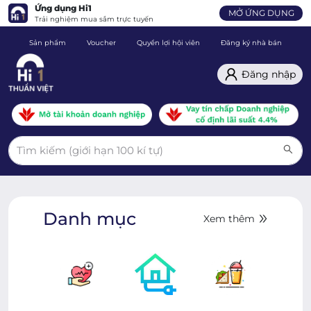
Ứng dụng Hi1
MỞ ỨNG DỤNG
Trải nghiệm mua sắm trực tuyến
Sản phẩm
Voucher
Quyền lợi hội viên
Đăng ký nhà bán
C
Đăng nhập
Danh mục
Xem thêm