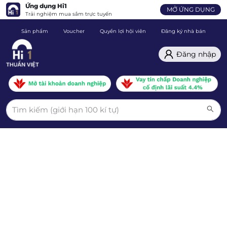
Ứng dụng Hi1
MỞ ỨNG DỤNG
Trải nghiệm mua sắm trực tuyến
Sản phẩm
Voucher
Quyền lợi hội viên
Đăng ký nhà bán
C
Đăng nhập