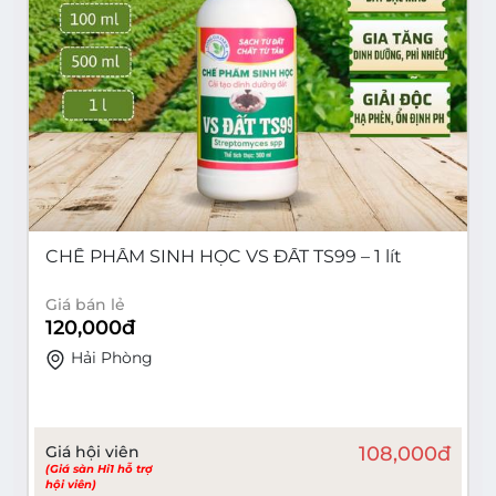
CHẾ PHẨM SINH HỌC VS ĐẤT TS99 – 1 lít
Giá bán lẻ
120,000
đ
Hải Phòng
Giá hội viên
108,000
đ
(Giá sàn Hi1 hỗ trợ
hội viên)