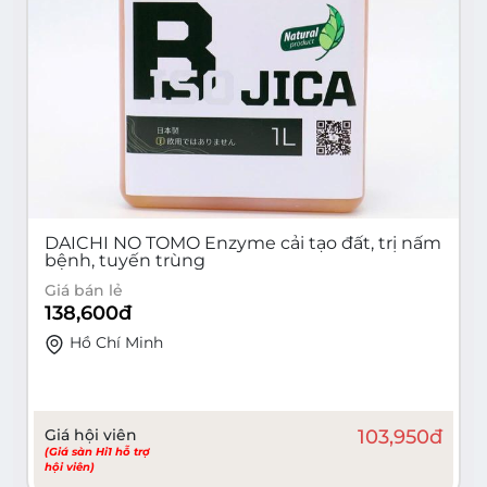
DAICHI NO TOMO Enzyme cải tạo đất, trị nấm
bệnh, tuyến trùng
Giá bán lẻ
138,600
đ
Hồ Chí Minh
Giá hội viên
103,950
đ
(Giá sàn Hi1 hỗ trợ
hội viên)