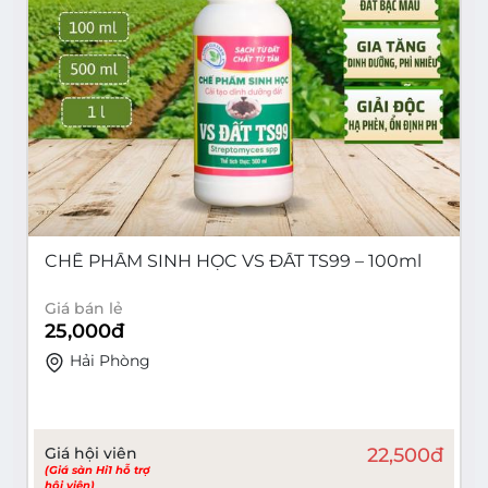
CHẾ PHẨM SINH HỌC VS ĐẤT TS99 – 100ml
Giá bán lẻ
25,000
đ
Hải Phòng
Giá hội viên
22,500
đ
(Giá sàn Hi1 hỗ trợ
hội viên)