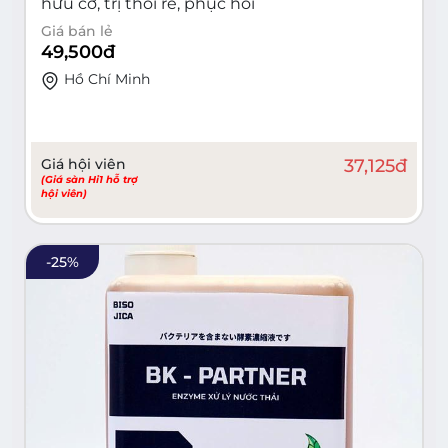
hữu cơ, trị thối rễ, phục hồi
Giá bán lẻ
49,500
đ
Hồ Chí Minh
Giá hội viên
37,125
đ
(Giá sàn Hi1 hỗ trợ
hội viên)
-
25
%