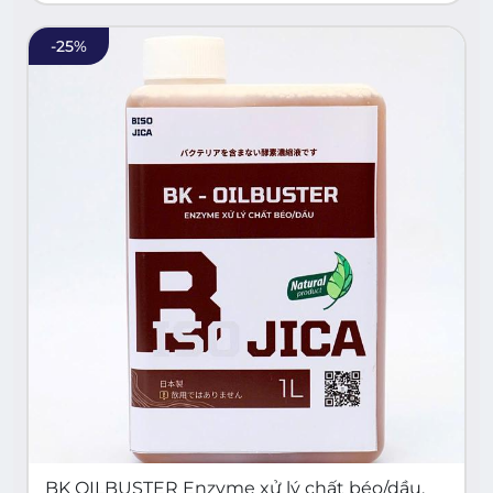
-
25
%
BK OILBUSTER Enzyme xử lý chất béo/dầu,