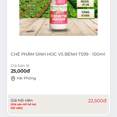
CHẾ PHẨM SINH HỌC VS BỆNH TS99 - 100ml
Giá bán lẻ
25,000
đ
Hải Phòng
Giá hội viên
22,500
đ
(Giá sàn Hi1 hỗ trợ
hội viên)