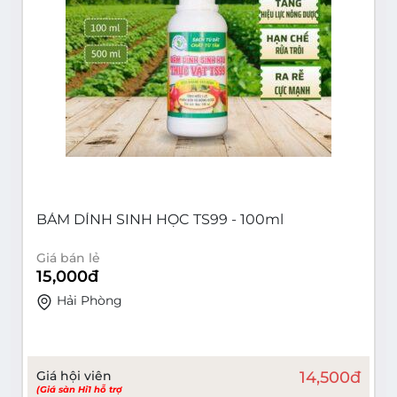
BÁM DÍNH SINH HỌC TS99 - 100ml
Giá bán lẻ
15,000
đ
Hải Phòng
Giá hội viên
14,500
đ
(Giá sàn Hi1 hỗ trợ