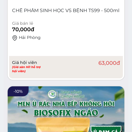
CHẾ PHẨM SINH HỌC VS BỆNH TS99 - 500ml
Giá bán lẻ
70,000
đ
Hải Phòng
Giá hội viên
63,000
đ
(Giá sàn Hi1 hỗ trợ
hội viên)
-
10
%