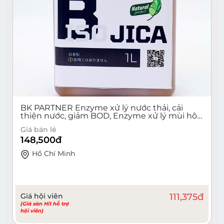
BK PARTNER Enzyme xử lý nước thải, cải
thiện nước, giảm BOD, Enzyme xử lý mùi hôi
tận gốc( Chai/100ml; Hộp/1 Lít; Túi/10 Lít)
Giá bán lẻ
148,500
đ
Hồ Chí Minh
Giá hội viên
111,375
đ
(Giá sàn Hi1 hỗ trợ
hội viên)