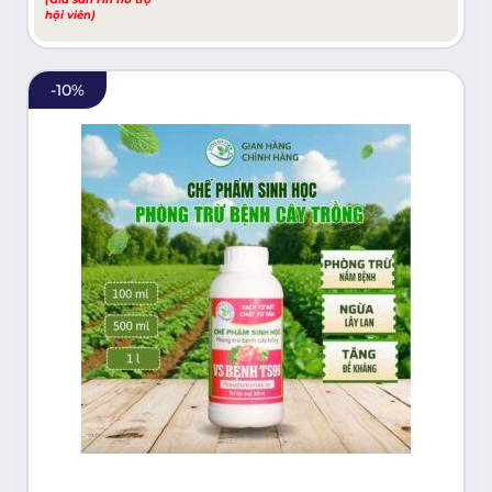
hội viên)
-
10
%