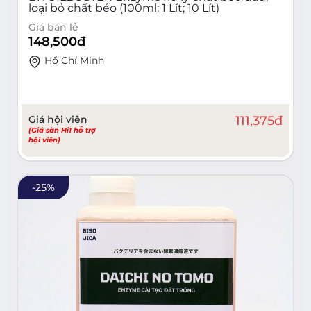
loại bỏ chất béo (100ml; 1 Lít; 10 Lít)
Giá bán lẻ
148,500
đ
Hồ Chí Minh
Giá hội viên
111,375
đ
(Giá sàn Hi1 hỗ trợ
hội viên)
-
25
%