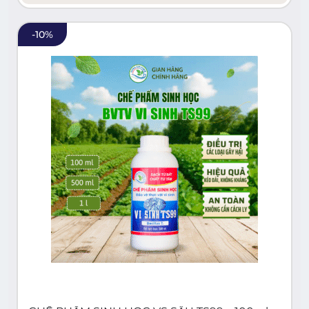
-
10
%