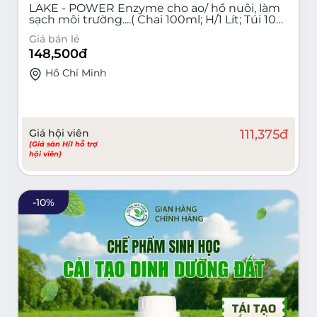
LAKE - POWER Enzyme cho ao/ hồ nuôi, làm
sạch môi trường....( Chai 100ml; H/1 Lít; Túi 10
Lít)
Giá bán lẻ
148,500
đ
Hồ Chí Minh
Giá hội viên
111,375
đ
(Giá sàn Hi1 hỗ trợ
hội viên)
-
10
%