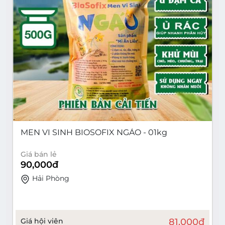
MEN VI SINH BIOSOFIX NGÁO - 01kg
Giá bán lẻ
90,000
đ
Hải Phòng
Giá hội viên
81,000
đ