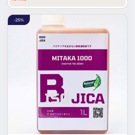
-
25
%