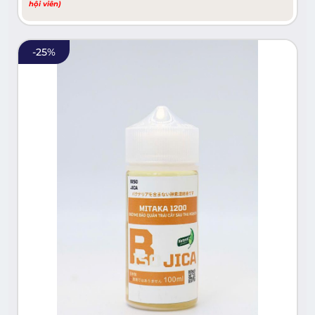
hội viên)
-
25
%