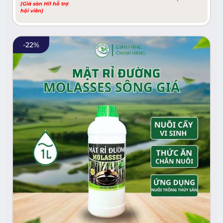
(Giá sàn Hi1 hỗ trợ
hội viên)
-
22
%