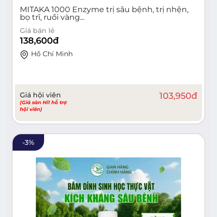
MITAKA 1000 Enzyme trị sâu bệnh, trị nhện,
bọ trĩ, ruồi vàng...
Giá bán lẻ
138,600
đ
Hồ Chí Minh
Giá hội viên
103,950
đ
(Giá sàn Hi1 hỗ trợ
hội viên)
-
3
%