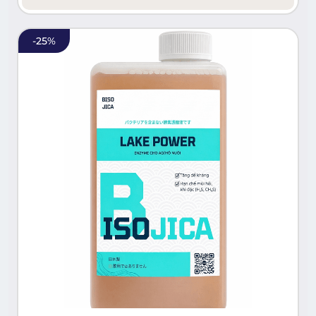
-
25
%