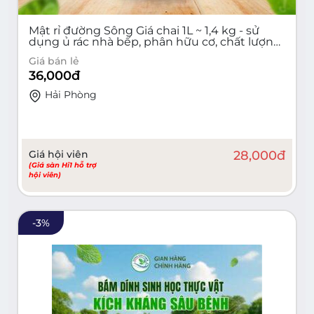
Mật rỉ đường Sông Giá chai 1L ~ 1,4 kg - sử
dụng ủ rác nhà bếp, phân hữu cơ, chất lượng
cao
Giá bán lẻ
36,000
đ
Hải Phòng
Giá hội viên
28,000
đ
(Giá sàn Hi1 hỗ trợ
hội viên)
-
3
%