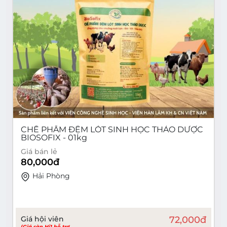
CHẾ PHẨM ĐỆM LÓT SINH HỌC THẢO DƯỢC
BIOSOFIX - 01kg
Giá bán lẻ
80,000
đ
Hải Phòng
Giá hội viên
72,000
đ
(Giá sàn Hi1 hỗ trợ