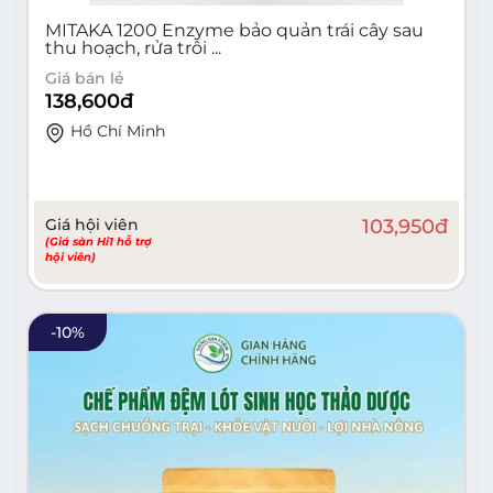
MITAKA 1200 Enzyme bảo quản trái cây sau
thu hoạch, rửa trôi ...
Giá bán lẻ
138,600
đ
Hồ Chí Minh
Giá hội viên
103,950
đ
(Giá sàn Hi1 hỗ trợ
hội viên)
-
10
%