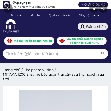
Ứng dụng Hi1
MỞ ỨNG DỤNG
Trải nghiệm mua sắm trực tuyến
Sản phẩm
Voucher
Quyền lợi hội viên
Đăng ký nhà bán
C
Đăng nhập
Trang chủ
/
Chế phẩm vi sinh
/
MITAKA 1200 Enzyme bảo quản trái cây sau thu hoạch, rửa
trôi ...