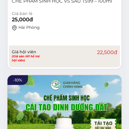
CHẾ PHẨM SINH HỌC VS SÂU TS99 – 100ml
Giá bán lẻ
25,000
đ
Hải Phòng
Giá hội viên
22,500
đ
(Giá sàn Hi1 hỗ trợ
hội viên)
-
10
%