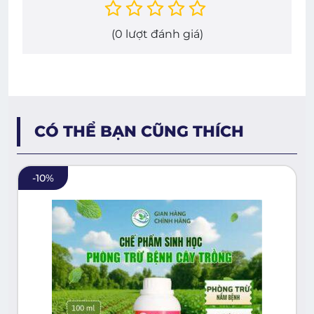
(
0
lượt đánh giá)
CÓ THỂ BẠN CŨNG THÍCH
-
10
%