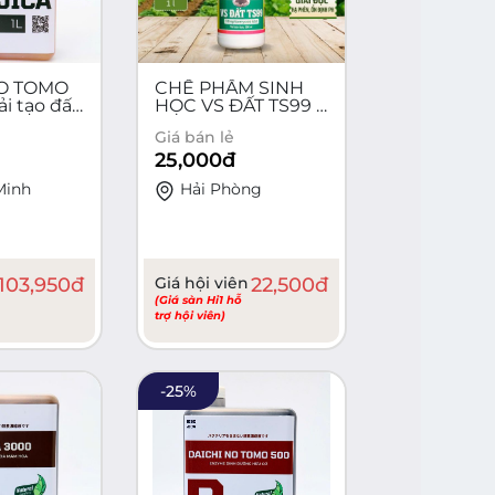
NO TOMO
CHẾ PHẨM SINH
i tạo đất,
HỌC VS ĐẤT TS99 –
ệnh,
100ml
Giá bán lẻ
ng
25,000
đ
Minh
Hải Phòng
103,950
đ
Giá hội viên
22,500
đ
(Giá sàn Hi1 hỗ
trợ hội viên)
-
25
%