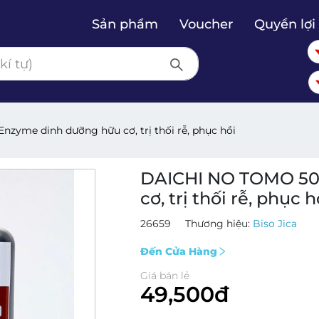
Sản phẩm
Voucher
Quyền lợi 
zyme dinh dưỡng hữu cơ, trị thối rễ, phục hồi
DAICHI NO TOMO 50
cơ, trị thối rễ, phục h
26659
Thương hiệu:
Biso Jica
Đến Cửa Hàng
Giá bán lẻ
49,500đ