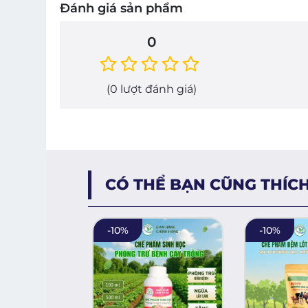
Đánh giá sản phẩm
0
(
0
lượt đánh giá)
CÓ THỂ BẠN CŨNG THÍC
-
10
%
-
10
%