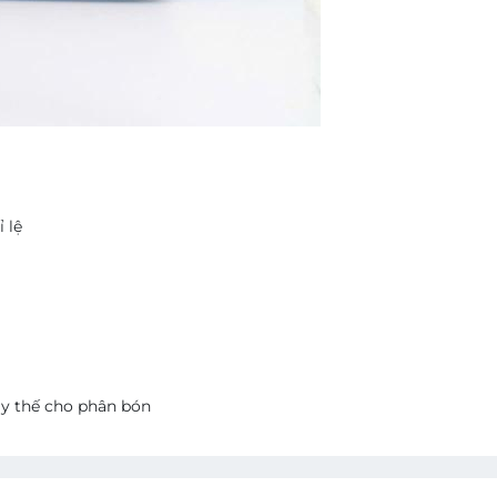
 lệ
ay thế cho phân bón