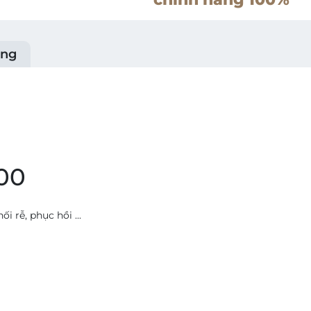
ụng
00
i rễ, phục hồi ...