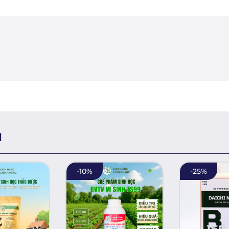
H
-
10
%
-
25
%