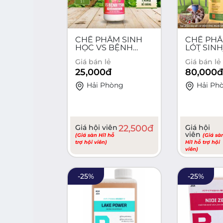
CHẾ PHẨM SINH
CHẾ PH
HỌC VS BỆNH
LÓT SIN
TS99 - 100ml
THẢO D
Giá bán lẻ
Giá bán lẻ
BIOSOFIX
25,000
đ
80,000
đ
Hải Phòng
Hải Ph
Giá hội viên
22,500
đ
Giá hội
viên
(Giá sàn Hi1 hỗ
(Giá sà
trợ hội viên)
Hi1 hỗ trợ hội
viên)
-
25
%
-
25
%