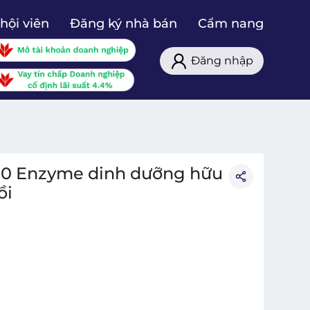
hội viên
Đăng ký nhà bán
Cẩm nang
Đăng nhập
0 Enzyme dinh dưỡng hữu
ồi