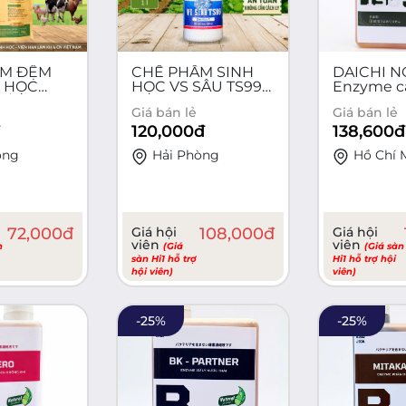
ẨM ĐỆM
CHẾ PHẨM SINH
DAICHI 
H HỌC
HỌC VS SÂU TS99 –
Enzyme cả
ƯỢC
1 lít
trị nấm b
Giá bán lẻ
Giá bán lẻ
 - 01kg
tuyến trù
120,000
đ
138,600
đ
òng
Hải Phòng
Hồ Chí 
72,000
đ
Giá hội
108,000
đ
Giá hội
viên
viên
n
(Giá
(Giá sàn
sàn Hi1 hỗ trợ
Hi1 hỗ trợ hội
hội viên)
viên)
-
25
%
-
25
%