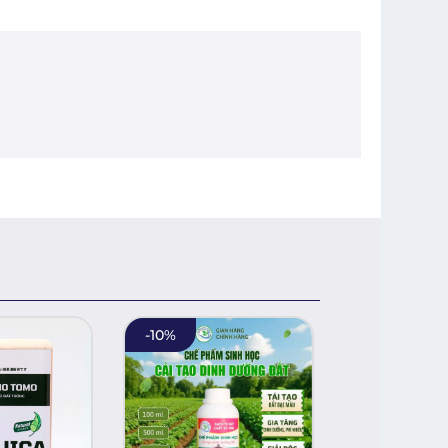
-
10
%