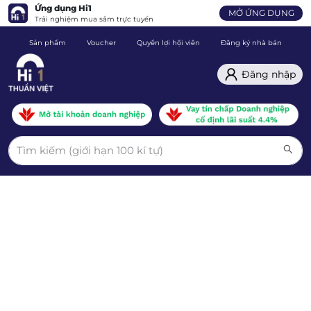
Ứng dụng Hi1
MỞ ỨNG DỤNG
Trải nghiệm mua sắm trực tuyến
Sản phẩm
Voucher
Quyền lợi hội viên
Đăng ký nhà bán
C
Đăng nhập