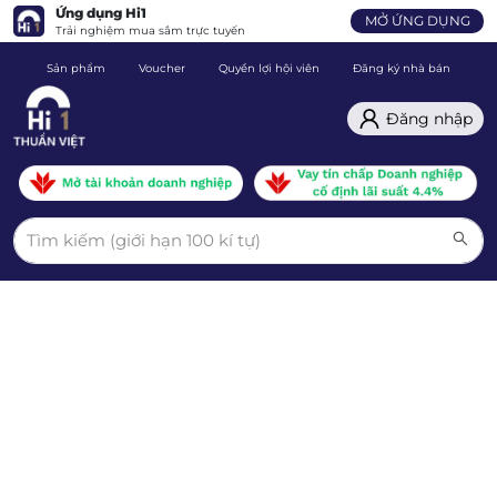
Ứng dụng Hi1
MỞ ỨNG DỤNG
Trải nghiệm mua sắm trực tuyến
Sản phẩm
Voucher
Quyền lợi hội viên
Đăng ký nhà bán
C
Đăng nhập