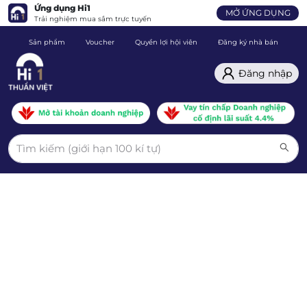
Ứng dụng Hi1
MỞ ỨNG DỤNG
Trải nghiệm mua sắm trực tuyến
Sản phẩm
Voucher
Quyền lợi hội viên
Đăng ký nhà bán
C
Đăng nhập