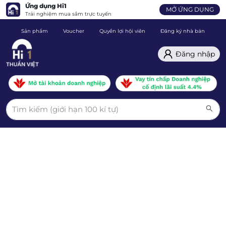
Ứng dụng Hi1
MỞ ỨNG DỤNG
Trải nghiệm mua sắm trực tuyến
Sản phẩm
Voucher
Quyền lợi hội viên
Đăng ký nhà bán
C
Đăng nhập