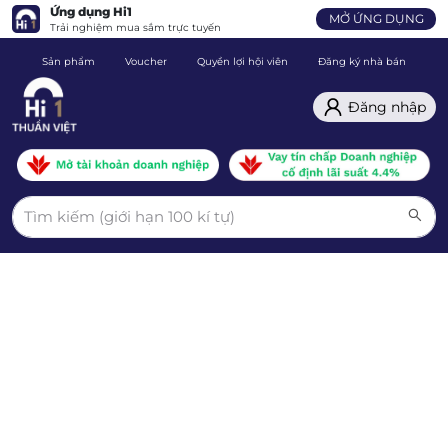
Ứng dụng Hi1
MỞ ỨNG DỤNG
Trải nghiệm mua sắm trực tuyến
Sản phẩm
Voucher
Quyền lợi hội viên
Đăng ký nhà bán
C
Đăng nhập