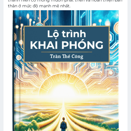
thanh niên có mong muốn phát triển và hoàn thiện bản
thân ở mức độ mạnh mẽ nhất.