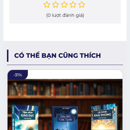
(
0
lượt đánh giá)
CÓ THỂ BẠN CŨNG THÍCH
-
31
%