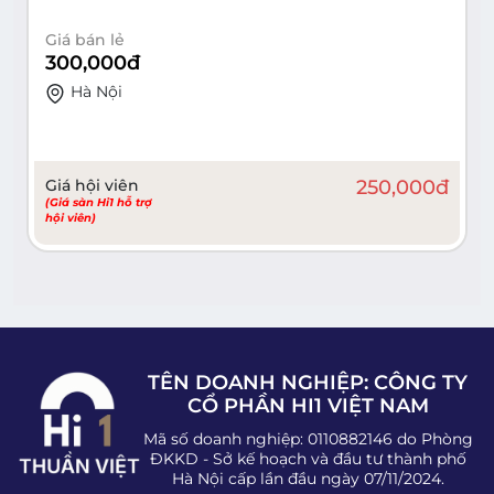
Giá bán lẻ
300,000
đ
Hà Nội
Giá hội viên
250,000
đ
(Giá sàn Hi1 hỗ trợ
hội viên)
TÊN DOANH NGHIỆP: CÔNG TY
CỔ PHẦN HI1 VIỆT NAM
Mã số doanh nghiệp: 0110882146 do Phòng
ĐKKD - Sở kế hoạch và đầu tư thành phố
Hà Nội cấp lần đầu ngày 07/11/2024.