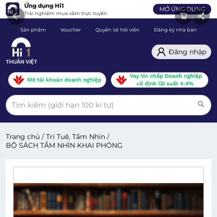
Ứng dụng Hi1
MỞ ỨNG DỤNG
Trải nghiệm mua sắm trực tuyến
Sản phẩm
Voucher
Quyền lợi hội viên
Đăng ký nhà bán
C
Đăng nhập
Trang chủ
/
Trí Tuệ, Tầm Nhìn
/
BỘ SÁCH TẦM NHÌN KHAI PHÓNG