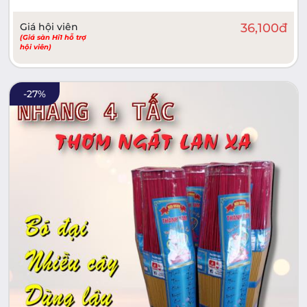
Giá hội viên
36,100
đ
(Giá sàn Hi1 hỗ trợ
hội viên)
-
27
%