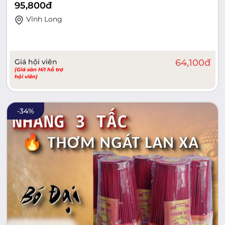
95,800
đ
Vĩnh Long
Giá hội viên
64,100
đ
(Giá sàn Hi1 hỗ trợ
hội viên)
-
34
%