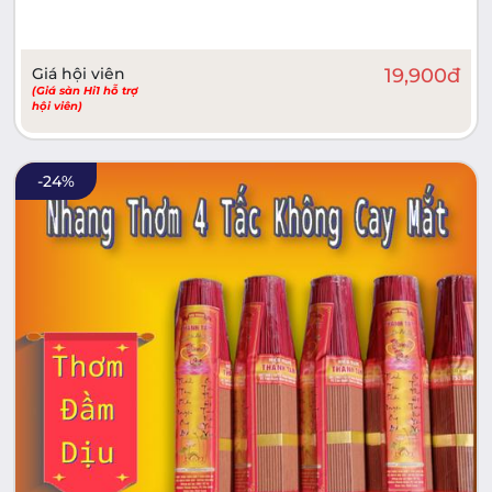
Giá hội viên
19,900
đ
(Giá sàn Hi1 hỗ trợ
hội viên)
-
24
%