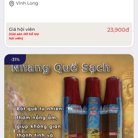
Vĩnh Long
Giá hội viên
23,900
đ
(Giá sàn Hi1 hỗ trợ
hội viên)
-
31
%