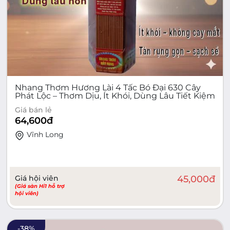
Nhang Thơm Hương Lài 4 Tấc Bó Đại 630 Cây
Phát Lộc – Thơm Dịu, Ít Khói, Dùng Lâu Tiết Kiệm
Giá bán lẻ
64,600
đ
Vĩnh Long
Giá hội viên
45,000
đ
(Giá sàn Hi1 hỗ trợ
hội viên)
-
38
%