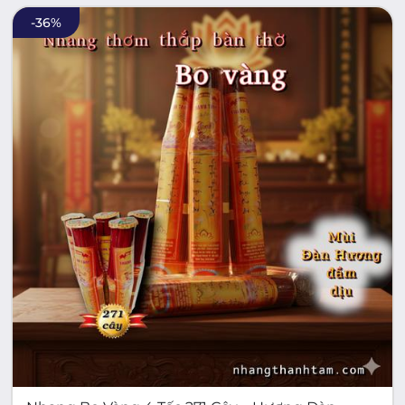
-
36
%