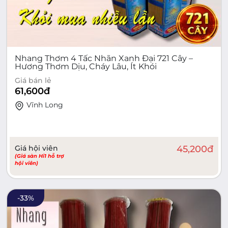
Nhang Thơm 4 Tấc Nhãn Xanh Đại 721 Cây –
Hương Thơm Dịu, Cháy Lâu, Ít Khói
Giá bán lẻ
61,600
đ
Vĩnh Long
Giá hội viên
45,200
đ
(Giá sàn Hi1 hỗ trợ
hội viên)
-
33
%