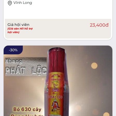
Vĩnh Long
Giá hội viên
23,400
đ
(Giá sàn Hi1 hỗ trợ
hội viên)
-
30
%