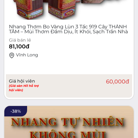
Nhang Thơm Bo Vàng Lùn 3 Tấc 919 Cây THÀNH
TÂM – Mùi Thơm Đầm Dịu, Ít Khói, Sạch Trần Nhà
Giá bán lẻ
81,100
đ
Vĩnh Long
Giá hội viên
60,000
đ
(Giá sàn Hi1 hỗ trợ
hội viên)
-
38
%