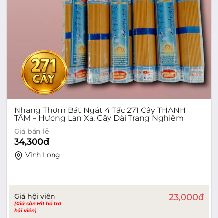
Nhang Thơm Bát Ngát 4 Tấc 271 Cây THÀNH
TÂM – Hương Lan Xa, Cây Dài Trang Nghiêm
Giá bán lẻ
34,300
đ
Vĩnh Long
Giá hội viên
23,000
đ
(Giá sàn Hi1 hỗ trợ
hội viên)