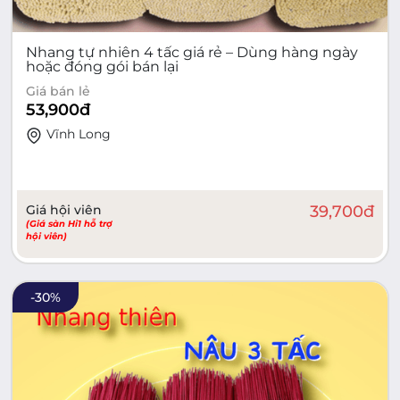
Nhang tự nhiên 4 tấc giá rẻ – Dùng hàng ngày
hoặc đóng gói bán lại
Giá bán lẻ
53,900
đ
Vĩnh Long
Giá hội viên
39,700
đ
(Giá sàn Hi1 hỗ trợ
hội viên)
-
30
%