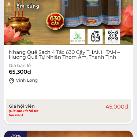
Nhang Quế Sạch 4 Tấc 630 Cây THÀNH TÂM –
Hương Quế Tự Nhiên Thơm Ấm, Thanh Tịnh
Giá bán lẻ
65,300
đ
Vĩnh Long
Giá hội viên
45,000
đ
(Giá sàn Hi1 hỗ trợ
hội viên)
-
39
%