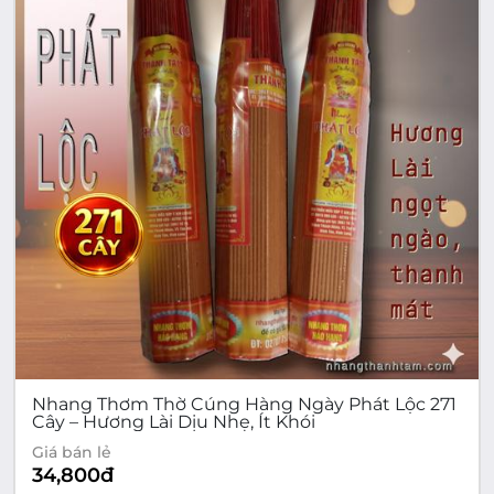
Nhang Thơm Thờ Cúng Hàng Ngày Phát Lộc 271
Cây – Hương Lài Dịu Nhẹ, Ít Khói
Giá bán lẻ
34,800
đ