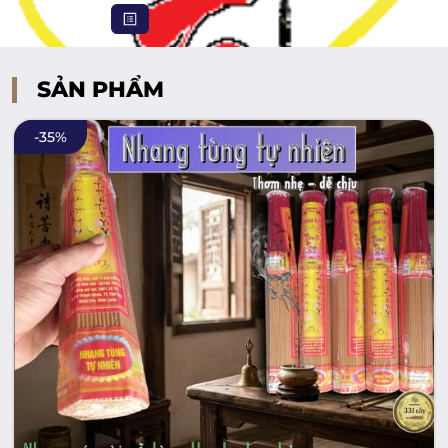
SẢN PHẨM
-
35
%