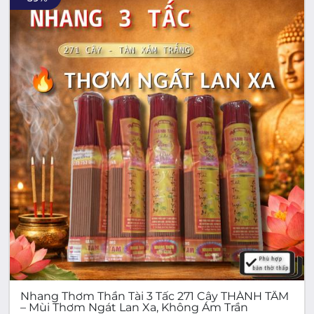
Nhang Thơm Thần Tài 3 Tấc 271 Cây THÀNH TÂM
– Mùi Thơm Ngát Lan Xa, Không Ám Trần