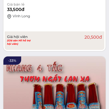
Giá bán lẻ
33,500
đ
Vĩnh Long
Giá hội viên
20,500
đ
(Giá sàn Hi1 hỗ trợ
hội viên)
-
33
%