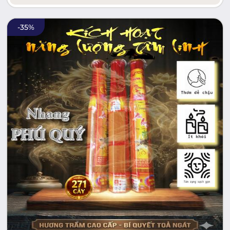
-
35
%