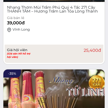
Nhang Thơm Mùi Trầm Phú Quý 4 Tấc 271 Cây
THÀNH TÂM – Hương Trầm Lan Tỏa Lòng Thành
Giá bán lẻ
39,000
đ
Vĩnh Long
Giá hội viên
25,400
đ
(Giá sàn Hi1 hỗ trợ
hội viên)
-
35
%