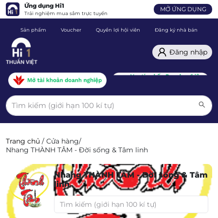
Ứng dụng Hi1
MỞ ỨNG DỤNG
Trải nghiệm mua sắm trực tuyến
Sản phẩm
Voucher
Quyền lợi hội viên
Đăng ký nhà bán
C
Đăng nhập
Trang chủ
/
Cửa hàng
/
Nhang THÀNH TÂM - Đời sống & Tâm linh
Nhang THÀNH TÂM - Đời sống & Tâm
linh