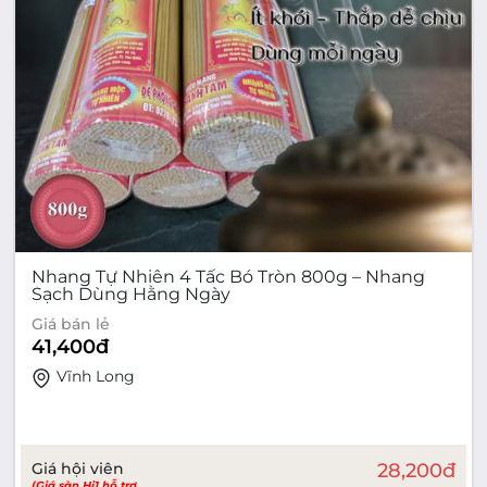
Nhang Tự Nhiên 4 Tấc Bó Tròn 800g – Nhang
Sạch Dùng Hằng Ngày
Giá bán lẻ
41,400
đ
Vĩnh Long
Giá hội viên
28,200
đ
(Giá sàn Hi1 hỗ trợ