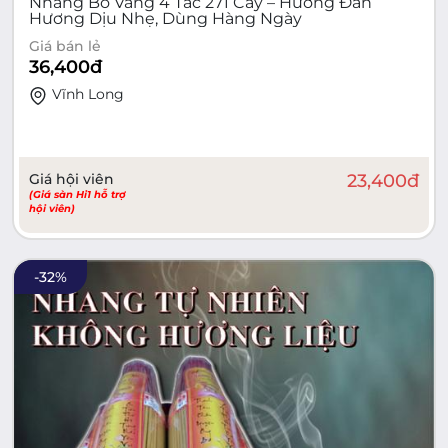
Nhang Bo Vàng 4 Tấc 271 Cây – Hương Đàn
Hương Dịu Nhẹ, Dùng Hàng Ngày
Giá bán lẻ
36,400
đ
Vĩnh Long
Giá hội viên
23,400
đ
(Giá sàn Hi1 hỗ trợ
hội viên)
-
32
%