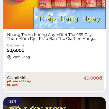
Nhang Thơm Không Cay Mắt 4 Tấc 469 Cây –
Thơm Đầm Dịu, Thắp Bàn Thờ Gia Tiên Hàng
Ngày | Bo Vàng Trung
Giá bán lẻ
52,600
đ
Vĩnh Long
Giá hội viên
40,000
đ
(Giá sàn Hi1 hỗ trợ
hội viên)
-
33
%