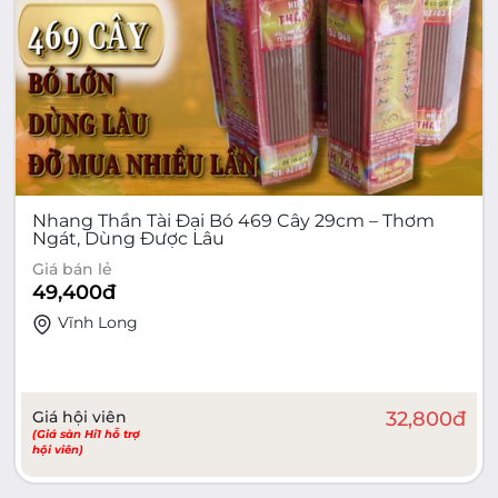
Nhang Thần Tài Đại Bó 469 Cây 29cm – Thơm
Ngát, Dùng Được Lâu
Giá bán lẻ
49,400
đ
Vĩnh Long
Giá hội viên
32,800
đ
(Giá sàn Hi1 hỗ trợ
hội viên)