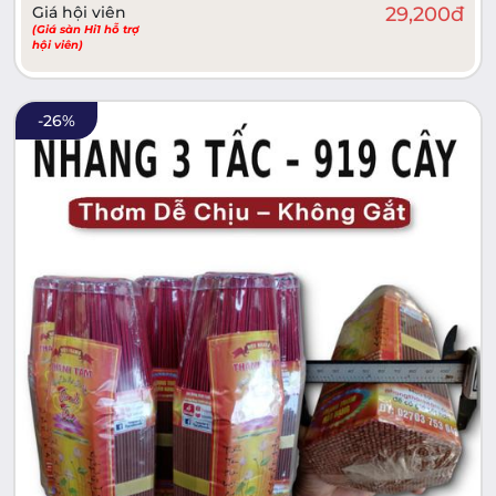
Giá hội viên
29,200
đ
(Giá sàn Hi1 hỗ trợ
hội viên)
-
26
%