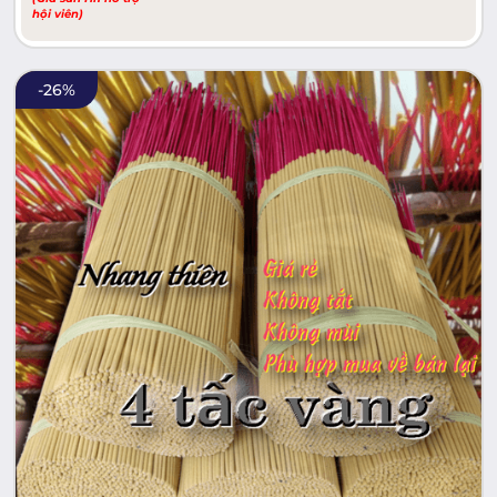
hội viên)
-
26
%