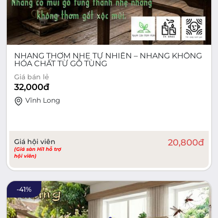
NHANG THƠM NHẸ TỰ NHIÊN – NHANG KHÔNG
HÓA CHẤT TỪ GỖ TÙNG
Giá bán lẻ
32,000
đ
Vĩnh Long
Giá hội viên
20,800
đ
(Giá sàn Hi1 hỗ trợ
hội viên)
-
41
%