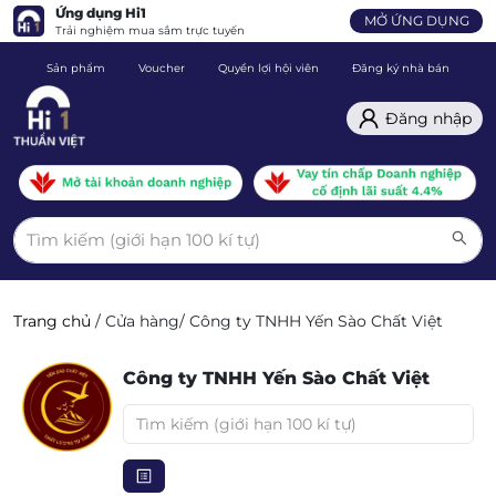
Ứng dụng Hi1
MỞ ỨNG DỤNG
Trải nghiệm mua sắm trực tuyến
Sản phẩm
Voucher
Quyền lợi hội viên
Đăng ký nhà bán
C
Đăng nhập
Trang chủ
/
Cửa hàng
/
Công ty TNHH Yến Sào Chất Việt
Công ty TNHH Yến Sào Chất Việt