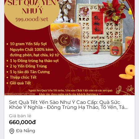
Set Quà Tết Yến Sào Như Ý Cao Cấp: Quà Sức
Khỏe Ý Nghĩa - Đông Trùng Hạ Thảo, Tổ Yến, Táo
Đỏ - Món Quà Biếu Tết Tinh Tế
Giá bán lẻ
660,000
đ
Đà Nẵng