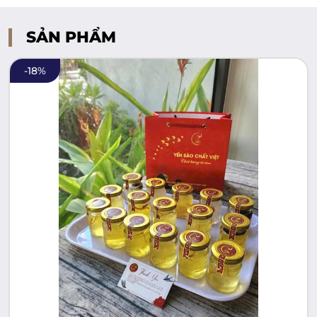
SẢN PHẨM
-
18
%