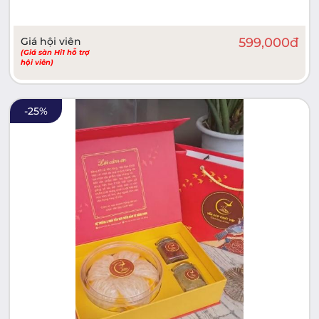
Giá hội viên
599,000
đ
(Giá sàn Hi1 hỗ trợ
hội viên)
-
25
%