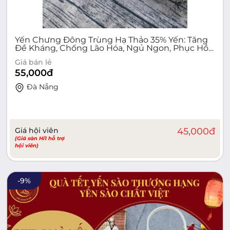
Yến Chưng Đông Trùng Hạ Thảo 35% Yến: Tăng
Đề Kháng, Chống Lão Hóa, Ngủ Ngon, Phục Hồi
Sức Khỏe - Bí Quyết Vàng Từ Thiên Nhiên
Giá bán lẻ
55,000
đ
Đà Nẵng
Giá hội viên
45,000
đ
(Giá sàn Hi1 hỗ trợ
hội viên)
-
9
%