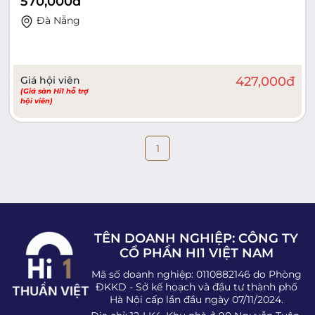
570,000
đ
Đà Nẵng
Giá hội viên
427,000
đ
(Giá sàn Hi1 hỗ trợ
hội viên)
1
TÊN DOANH NGHIỆP: CÔNG TY
CỔ PHẦN HI1 VIỆT NAM
Mã số doanh nghiệp: 0110882146 do Phòng
ĐKKD - Sở kế hoạch và đầu tư thành phố
Hà Nội cấp lần đầu ngày 07/11/2024.