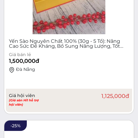
Yến Sào Nguyên Chất 100% (30g - 5 Tổ): Nâng
Cao Sức Đề Kháng, Bổ Sung Năng Lượng, Tốt
Cho Hô Hấp & Da. Tặng Táo Đỏ, Đường Phèn!
Giá bán lẻ
Hộp Quà Cao Cấp, Lý Tưởng Làm Quà Tết
1,500,000
đ
Đà Nẵng
Giá hội viên
1,125,000
đ
(Giá sàn Hi1 hỗ trợ
hội viên)
-
25
%