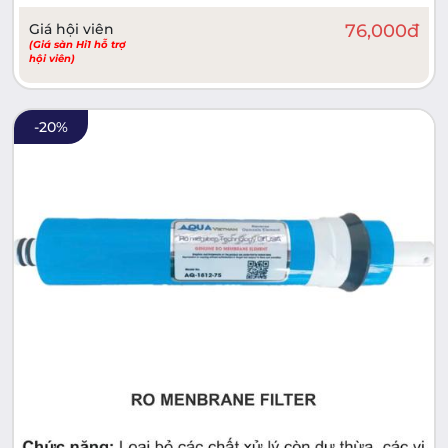
Giá hội viên
76,000
đ
(Giá sàn Hi1 hỗ trợ
hội viên)
-
20
%