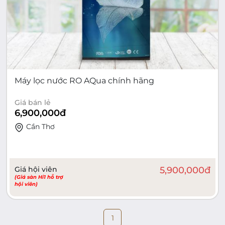
Máy lọc nước RO AQua chính hãng
Giá bán lẻ
6,900,000
đ
Cần Thơ
Giá hội viên
5,900,000
đ
(Giá sàn Hi1 hỗ trợ
hội viên)
1