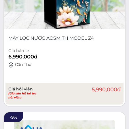
MÁY LỌC NƯỚC AOSMITH MODEL Z4
Giá bán lẻ
6,990,000
đ
Cần Thơ
Giá hội viên
5,990,000
đ
(Giá sàn Hi1 hỗ trợ
hội viên)
-
9
%