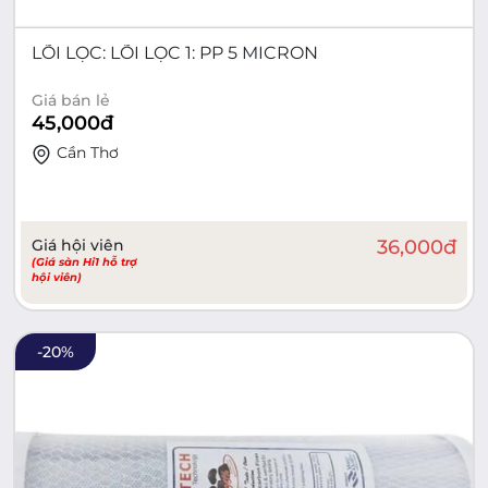
LÕI LỌC: LÕI LỌC 1: PP 5 MICRON
Giá bán lẻ
45,000
đ
Cần Thơ
Giá hội viên
36,000
đ
(Giá sàn Hi1 hỗ trợ
hội viên)
-
20
%