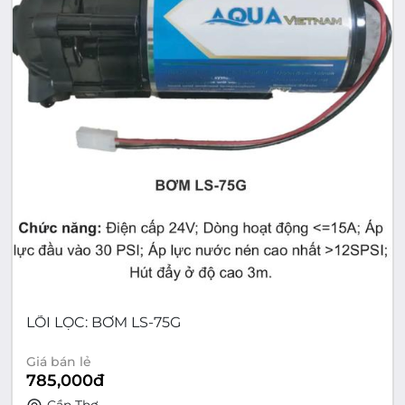
LÕI LỌC: BƠM LS-75G
Giá bán lẻ
785,000
đ
Cần Thơ