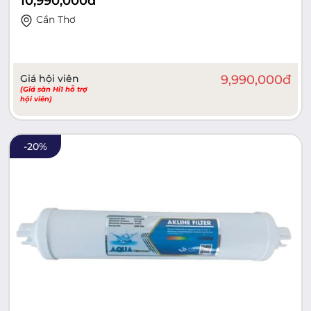
10,990,000
đ
Cần Thơ
Giá hội viên
9,990,000
đ
(Giá sàn Hi1 hỗ trợ
hội viên)
-
20
%