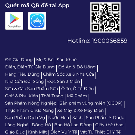
Quét mã QR để tải App
Hotline:
1900066859
Đồ Gia Dụng
Mẹ & Bé
Sức Khoẻ
Điện, Điện Tử Gia Dụng
Đồ Ăn & Đồ Uống
Hàng Tiêu Dùng
Chăm Sóc Xe & Nhà Cửa
Nhà Cửa Đời Sống
Đặc Sản 3 Miền
Sữa & Các Sản Phẩm Sữa
Ô Tô, Ô Tô Điện
Golf & Phụ Kiện
Thời Trang
Mỹ Phẩm
Sản Phẩm Nông Nghiệp
Sản phẩm vùng miền (OCOP)
Thực Phẩm Chức Năng
Xe Máy & Xe Máy Điện
Sản Phẩm Dịch Vụ
Nước Hoa
Sách
Sản Phẩm Y Dược
Làng Nghề
Đồng Hồ
Bảo Hộ Lao Động
Giầy thể thao
Giáo Dục
Kính Mắt
Dịch Vụ Y Tế
Vật Tư Thiết Bị Y Tế