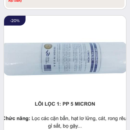
hội viên)
-
20
%