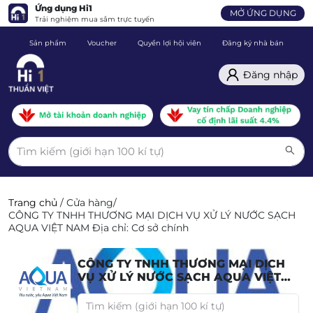
Ứng dụng Hi1
MỞ ỨNG DỤNG
Trải nghiệm mua sắm trực tuyến
Sản phẩm
Voucher
Quyền lợi hội viên
Đăng ký nhà bán
C
Đăng nhập
Trang chủ
/
Cửa hàng
/
CÔNG TY TNHH THƯƠNG MẠI DỊCH VỤ XỬ LÝ NƯỚC SẠCH
AQUA VIỆT NAM Địa chỉ: Cơ sở chính
CÔNG TY TNHH THƯƠNG MẠI DỊCH
VỤ XỬ LÝ NƯỚC SẠCH AQUA VIỆT
NAM Địa chỉ: Cơ sở chính