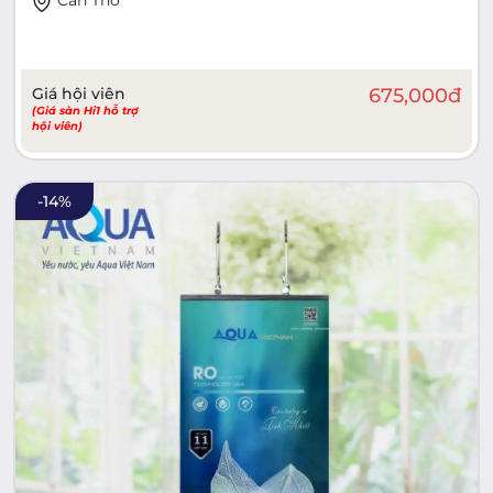
Giá hội viên
675,000
đ
(Giá sàn Hi1 hỗ trợ
hội viên)
-
14
%