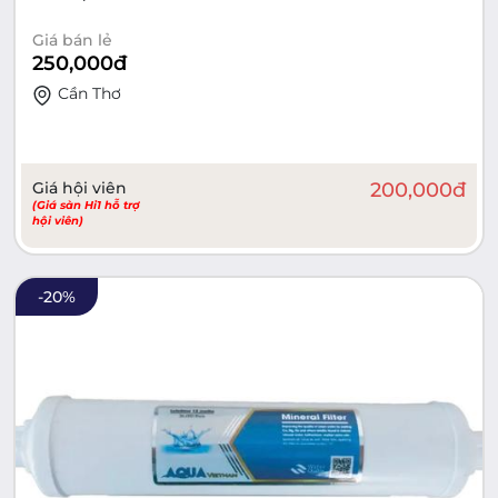
Giá bán lẻ
250,000
đ
Cần Thơ
Giá hội viên
200,000
đ
(Giá sàn Hi1 hỗ trợ
hội viên)
-
20
%