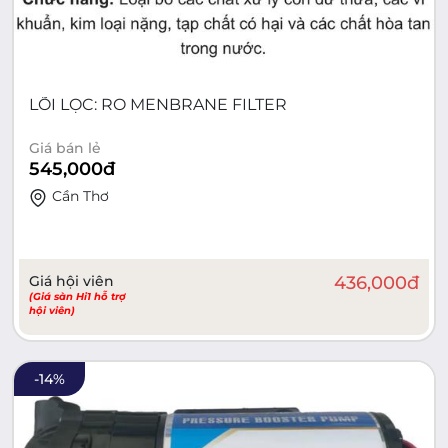
LÕI LỌC: RO MENBRANE FILTER
Giá bán lẻ
545,000
đ
Cần Thơ
Giá hội viên
436,000
đ
(Giá sàn Hi1 hỗ trợ
hội viên)
-
14
%