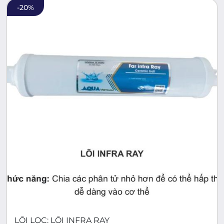
-
20
%
LÕI LỌC: LÕI INFRA RAY