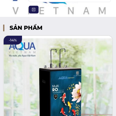
SẢN PHẨM
-
14
%