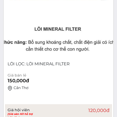
LÕI LỌC: LÕI MINERAL FILTER
Giá bán lẻ
150,000
đ
Cần Thơ
Giá hội viên
120,000
đ
(Giá sàn Hi1 hỗ trợ